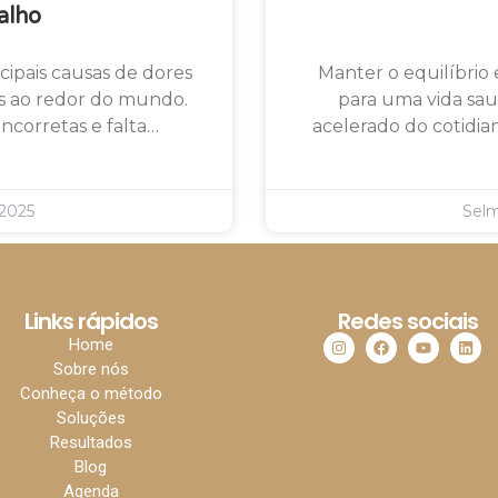
alho
cipais causas de dores
Manter o equilíbrio
as ao redor do mundo.
para uma vida sau
 incorretas e falta…
acelerado do cotidian
2025
Sel
Links rápidos
Redes sociais
Home
Sobre nós
Conheça o método
Soluções
Resultados
Blog
Agenda