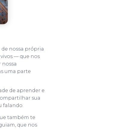
 de nossa própria
 vivos — que nos
r nossa
as uma parte
ade de aprender e
 compartilhar sua
 falando.
 que também te
 guiam, que nos