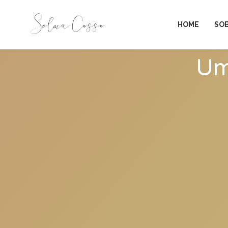
HOME
SO
Um