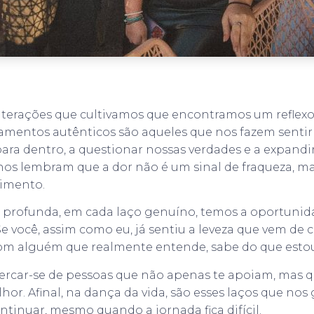
nterações que cultivamos que encontramos um reflexo
amentos autênticos são aqueles que nos fazem sentir
para dentro, a questionar nossas verdades e a expandi
 nos lembram que a dor não é um sinal de fraqueza, m
cimento.
 profunda, em cada laço genuíno, temos a oportunid
Se você, assim como eu, já sentiu a leveza que vem de
com alguém que realmente entende, sabe do que estou
cercar-se de pessoas que não apenas te apoiam, mas
hor. Afinal, na dança da vida, são esses laços que nos
tinuar, mesmo quando a jornada fica difícil.