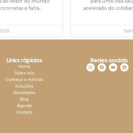
as ao redor do mundo.
para uma vida sau
 incorretas e falta…
acelerado do cotidian
2025
Sel
Links rápidos
Redes sociais
Home
Sobre nós
Conheça o método
Soluções
Resultados
Blog
Agenda
Contato