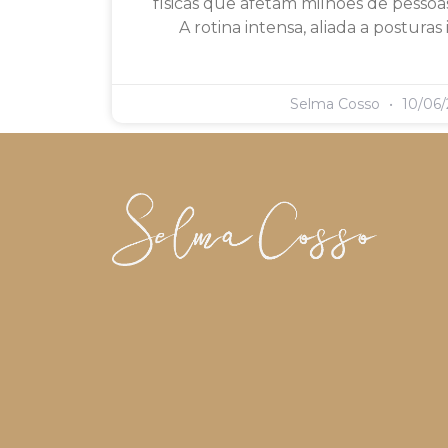
físicas que afetam milhões de pesso
A rotina intensa, aliada a posturas
Selma Cosso
10/06/