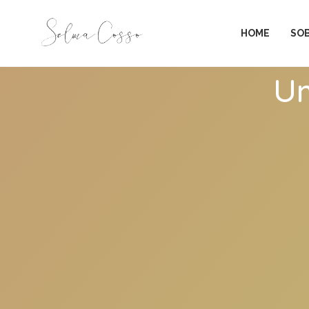
HOME
SO
Um