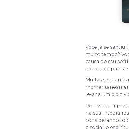
Você já se sentiu
muito tempo? Você
causa do seu sofr
adequada para a s
Muitas vezes, nós 
momentaneamente 
levar a um ciclo v
Por isso, é import
na sua integralid
considerando todo
o social, o espiritu