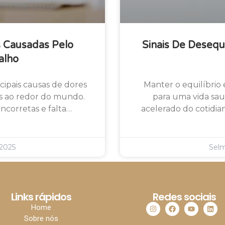
s Causadas Pelo
Sinais De Desequ
alho
cipais causas de dores
Manter o equilíbrio
as ao redor do mundo.
para uma vida sau
 incorretas e falta…
acelerado do cotidian
2025
Sel
Links rápidos
Redes sociais
Home
Sobre nós