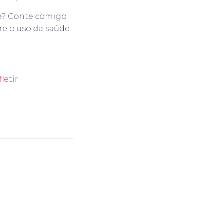
ade? Conte comigo
bre o uso da saúde
letir