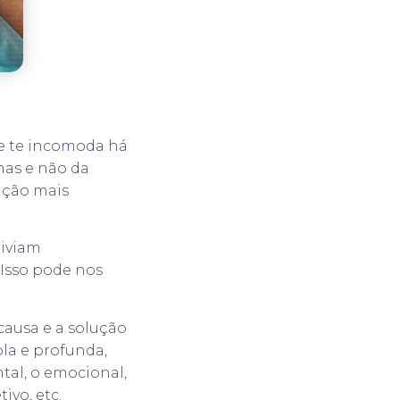
ue te incomoda há
mas e não da
ução mais
liviam
Isso pode nos
 causa e a solução
pla e profunda,
tal, o emocional,
tivo, etc.