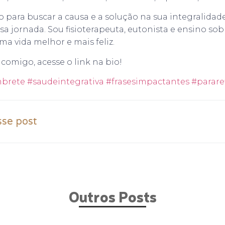
to para buscar a causa e a solução na sua integralid
sa jornada. Sou fisioterapeuta, eutonista e ensino so
ma vida melhor e mais feliz.
comigo, acesse o link na bio!
brete
#saudeintegrativa
#frasesimpactantes
#pararef
sse post
Outros Posts