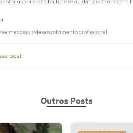
star maior no trabalho e te ajudar a reconhecer e l
o!
#selmacosso
#desenvolvimentoprofissional
sse post
Outros Posts