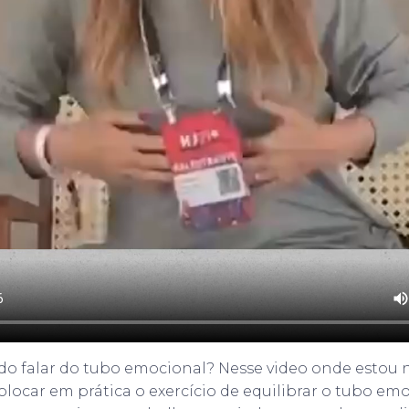
ido falar do tubo emocional? Nesse video onde estou 
locar em prática o exercício de equilibrar o tubo em