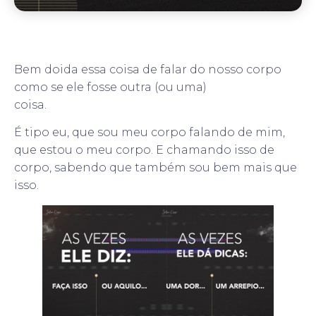
Bem doida essa coisa de falar do nosso corpo
como se ele fosse outra (ou uma)
coisa.
É tipo eu, que sou meu corpo falando de mim,
que estou o meu corpo. E chamando isso de
corpo, sabendo que também sou bem mais que
isso.