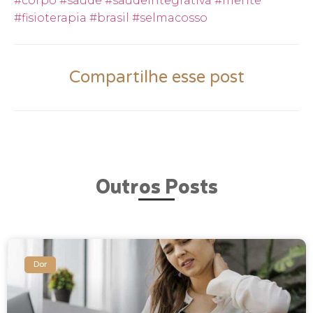
#corpo
#saude
#saudeintegrativa
#mente
#fisioterapia
#brasil
#selmacosso
Compartilhe esse post
Outros Posts
Dor