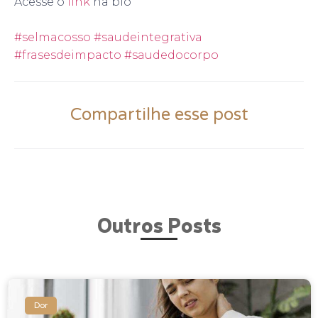
Acesse o
link
na bio
#selmacosso
#saudeintegrativa
#frasesdeimpacto
#saudedocorpo
Compartilhe esse post
Outros Posts
Dor