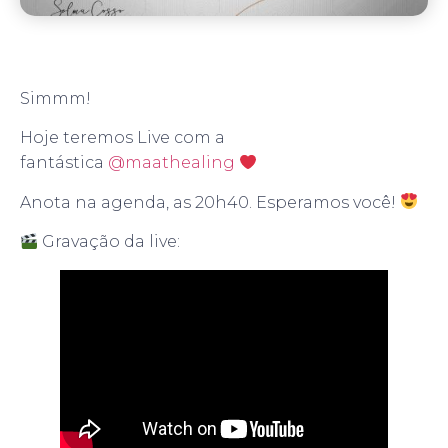
Simmm!
Hoje teremos Live com a
fantástica
@maathealing
Anota na agenda, as 20h40. Esperamos você!
Gravação da live: