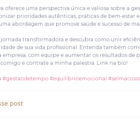
va oferece uma perspectiva única e valiosa sobre a g
onizar prioridades autênticas, práticas de bem-estar e 
 uma abordagem que promove saúde e sucesso de mane
jornada transformadora e descubra como unir eficiên
lidade de sua vida profissional. Entenda também com
a empresa, com equipe e aumentar os resultados de p
comigo e contrate a minha palestra. Link na bio!
a
#gestaodetempo
#equilibrioemocional
#selmacoss
sse post