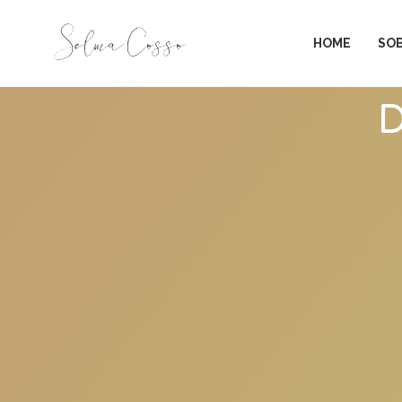
HOME
SO
D