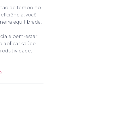
estão de tempo no
eficiência, você
ira equilibrada.
cia e bem-estar
o aplicar saúde
rodutividade,
o