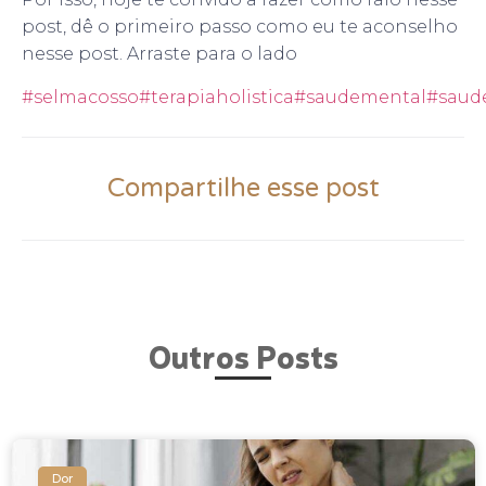
post, dê o primeiro passo como eu te aconselho
nesse post. Arraste para o lado
#selmacosso
#terapiaholistica
#saudemental
#saud
Compartilhe esse post
Outros Posts
Dor