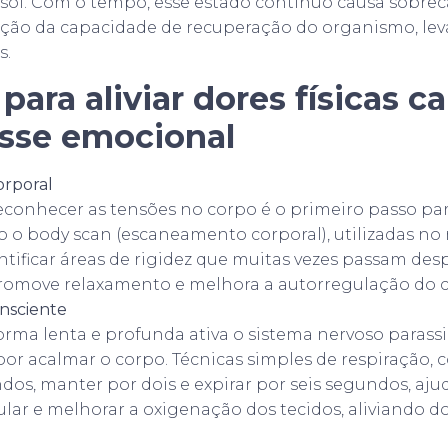
sol. Com o tempo, esse estado contínuo causa sobrec
ução da capacidade de recuperação do organismo, lev
s.
para aliviar dores físicas c
esse emocional
orporal
conhecer as tensões no corpo é o primeiro passo para 
o o body scan (escaneamento corporal), utilizadas no
tificar áreas de rigidez que muitas vezes passam des
omove relaxamento e melhora a autorregulação do c
nsciente
forma lenta e profunda ativa o sistema nervoso parass
or acalmar o corpo. Técnicas simples de respiração, 
os, manter por dois e expirar por seis segundos, aju
lar e melhorar a oxigenação dos tecidos, aliviando d