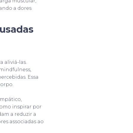
arga muscular,
ando a dores
ausadas
aliviá-las.
 mindfulness,
percebidas. Essa
orpo.
impático,
como inspirar por
dam a reduzir a
ores associadas ao