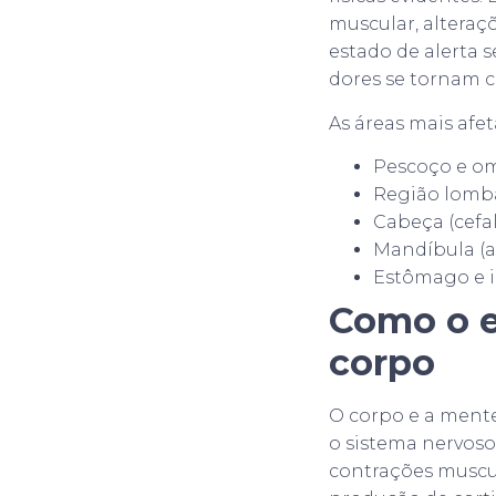
muscular, alteraç
estado de alerta 
dores se tornam c
As áreas mais afe
Pescoço e om
Região lomba
Cabeça (cefal
Mandíbula (a
Estômago e i
Como o e
corpo
O corpo e a ment
o sistema nervoso 
contrações muscul