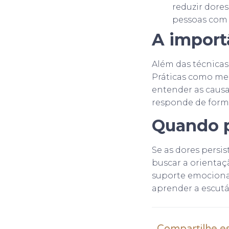
reduzir dore
pessoas com 
A import
Além das técnicas
Práticas como me
entender as causa
responde de forma
Quando p
Se as dores persi
buscar a orientaçã
suporte emocional
aprender a escutá