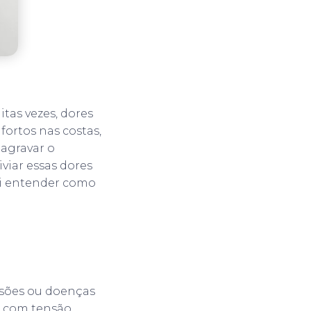
tas vezes, dores
fortos nas costas,
 agravar o
viar essas dores
vai entender como
esões ou doenças
s com tensão