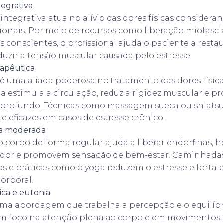
tegrativa
a integrativa atua no alívio das dores físicas conside
ionais. Por meio de recursos como liberação miofasci
conscientes, o profissional ajuda o paciente a restau
duzir a tensão muscular causada pelo estresse.
apêutica
 uma aliada poderosa no tratamento das dores físic
a estimula a circulação, reduz a rigidez muscular e 
profundo. Técnicas como massagem sueca ou shiatsu
 eficazes em casos de estresse crônico.
ica moderada
 corpo de forma regular ajuda a liberar endorfinas,
dor e promovem sensação de bem-estar. Caminhadas 
 e práticas como o yoga reduzem o estresse e fortal
orporal.
ica e eutonia
uma abordagem que trabalha a percepção e o equilíbr
m foco na atenção plena ao corpo e em movimentos su