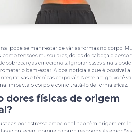
nal pode se manifestar de várias formas no corpo. Mui
es, como tensões musculares, dores de cabeça e descon
 de sobrecargas emocionais. Ignorar esses sinais pode
meter o bem-estar. A boa notícia é que é possível ali
tegrativas e técnicas corporais. Neste artigo, você 
nal impacta o corpo e como tratá-lo de forma eficaz.
o dores físicas de origem
al?
causadas por estresse emocional não têm origem em l
s. Elas acontecem porque o corpo responde às emoçõe