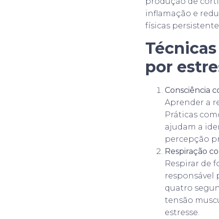
produção de corti
inflamação e red
físicas persistente
Técnicas 
por estr
Consciência c
Aprender a re
Práticas com
ajudam a iden
percepção pr
Respiração co
Respirar de 
responsável p
quatro segund
tensão muscu
estresse.