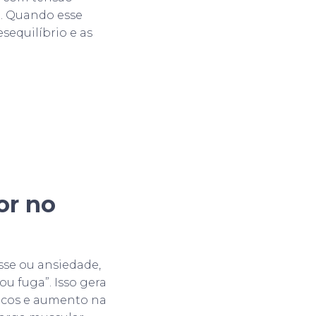
o. Quando esse
equilíbrio e as
or no
se ou ansiedade,
ou fuga”. Isso gera
íacos e aumento na