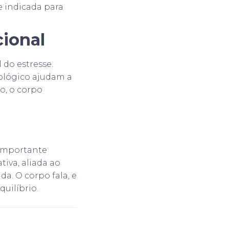
e indicada para
ional
 do estresse.
ológico ajudam a
o, o corpo
 importante
tiva, aliada ao
a. O corpo fala, e
uilíbrio.