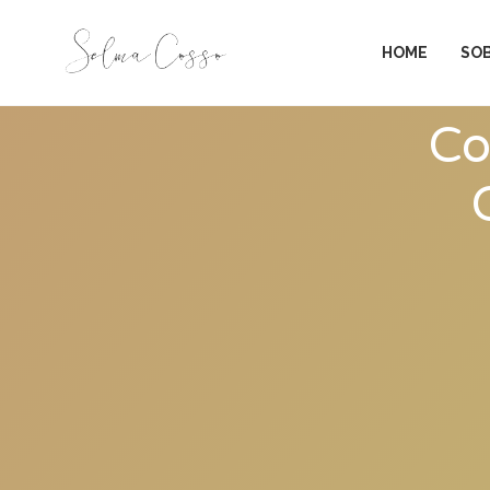
HOME
SO
Co