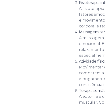
Fisioterapia in
A fisioterapi
fatores emoc
e movimentos 
corporal e re
Massagem ter
A massagem é
emocional. El
relaxamento 
especialmente
Atividade fís
Movimentar o
combatem a 
alongamentos
consciência c
Terapia somát
A eutonia é 
muscular. Co