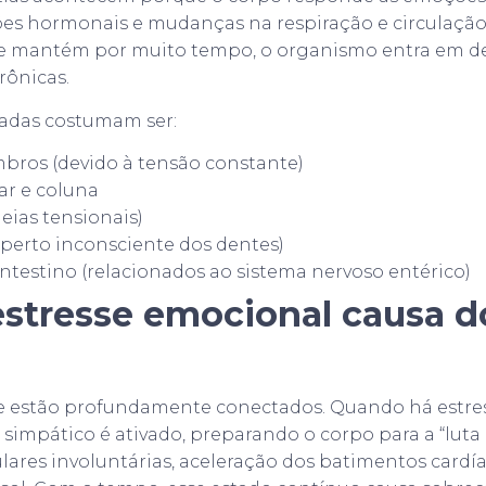
ões hormonais e mudanças na respiração e circulaçã
se mantém por muito tempo, o organismo entra em des
rônicas.
tadas costumam ser:
bros (devido à tensão constante)
r e coluna
eias tensionais)
perto inconsciente dos dentes)
ntestino (relacionados ao sistema nervoso entérico)
stresse emocional causa d
e estão profundamente conectados. Quando há estres
simpático é ativado, preparando o corpo para a “luta 
ares involuntárias, aceleração dos batimentos card