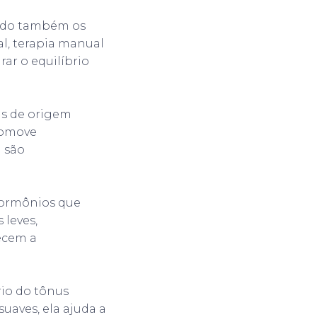
rando também os
al, terapia manual
rar o equilíbrio
as de origem
promove
 são
 hormônios que
leves,
ecem a
io do tônus
aves, ela ajuda a