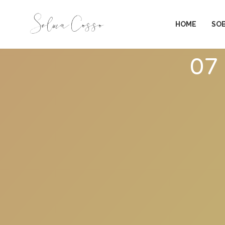
HOME
SO
07 