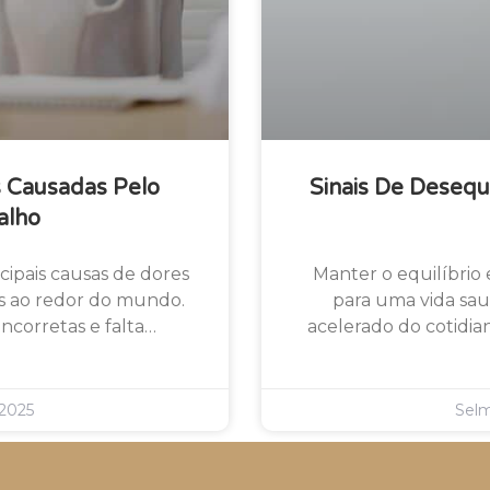
s Causadas Pelo
Sinais De Desequ
alho
cipais causas de dores
Manter o equilíbrio
as ao redor do mundo.
para uma vida sau
 incorretas e falta…
acelerado do cotidian
2025
Sel