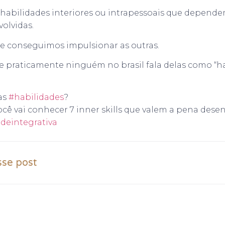
ão habilidades interiores ou intrapessoais que depen
olvidas.
que conseguimos impulsionar as outras.
e praticamente ninguém no brasil fala delas como “h
as
#habilidades
?
ocê vai conhecer 7 inner skills que valem a pena desen
deintegrativa
sse post