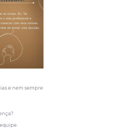
cias e nem sempre
rença?
equipe.