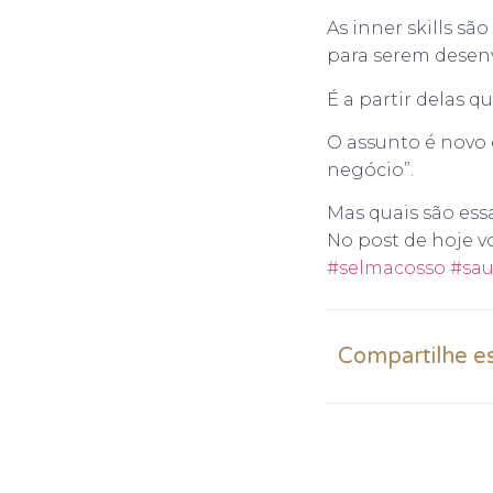
As inner skills s
para serem desenv
É a partir delas 
O assunto é novo 
negócio”.
Mas quais são ess
No post de hoje v
#selmacosso
#sau
Compartilhe e